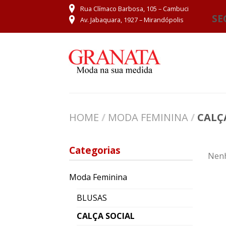
Rua Clímaco Barbosa, 105 – Cambuci
SE
Av. Jabaquara, 1927 – Mirandópolis
HOME
/
MODA FEMININA
/
CALÇ
Categorias
Nenh
Moda Feminina
BLUSAS
CALÇA SOCIAL