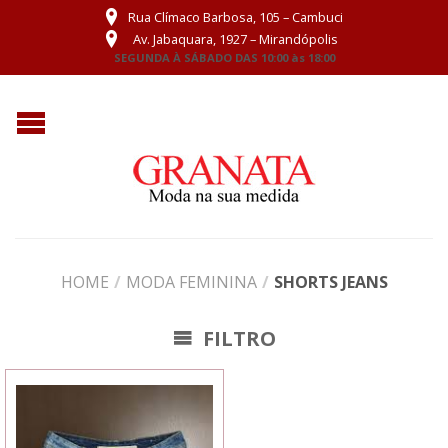
Rua Clímaco Barbosa, 105 – Cambuci
Av. Jabaquara, 1927 – Mirandópolis
SEGUNDA À SÁBADO DAS 10:00 às 18:00
HOME
/
MODA FEMININA
/
SHORTS JEANS
FILTRO